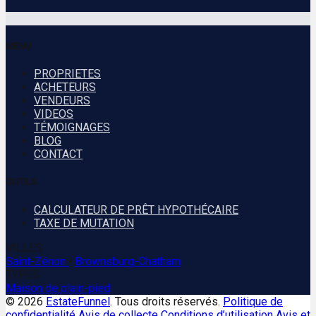
MENU
PROPRIETES
ACHETEURS
VENDEURS
VIDEOS
TÉMOIGNAGES
BLOG
CONTACT
OUTILS
CALCULATEUR DE PRÊT HYPOTHÉCAIRE
TAXE DE MUTATION
VILLES
Saint-Zénon
•
Brownsburg-Chatham
TYPES
Maison de plain-pied
© 2026
EstateFunnel
. Tous droits réservés.
Politique de
confidentialité
Avis de collecte
Conditions d’utilisation
Avis et