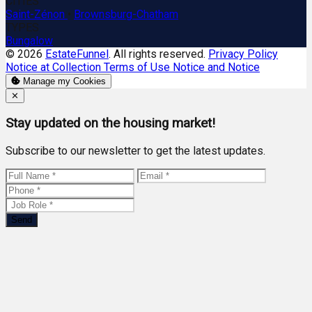
CITIES
Saint-Zénon
•
Brownsburg-Chatham
TYPES
Bungalow
© 2026
EstateFunnel
. All rights reserved.
Privacy Policy
Notice at Collection
Terms of Use
Notice and Notice
Manage my Cookies
Close
✕
Stay updated on the housing market!
Subscribe to our newsletter to get the latest updates.
Send