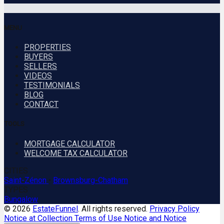
MENU
PROPERTIES
BUYERS
SELLERS
VIDEOS
TESTIMONIALS
BLOG
CONTACT
TOOLS
MORTGAGE CALCULATOR
WELCOME TAX CALCULATOR
CITIES
Saint-Zénon
•
Brownsburg-Chatham
TYPES
Bungalow
© 2026
EstateFunnel
. All rights reserved.
Privacy Policy
Notice at Collection
Terms of Use
Notice and Notice